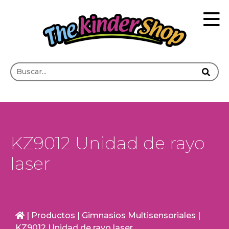
KZ9012 Unidad de rayo
laser
|
Productos
|
Gimnasios Multisensoriales
|
KZ9012 Unidad de rayo laser