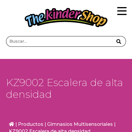
KZ9002 Escalera de alta
densidad
|
Productos
|
Gimnasios Multisensoriales
|
KZ9002 Escalera de alta densidad