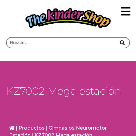
KZ7002 Mega estación
|
Productos
|
Gimnasios Neuromotor
|
Estación
|
KZ7002 Mega estación