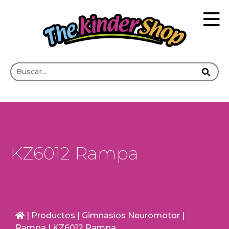
KZ6012 Rampa
|
Productos
|
Gimnasios Neuromotor
|
Rampa
|
KZ6012 Rampa