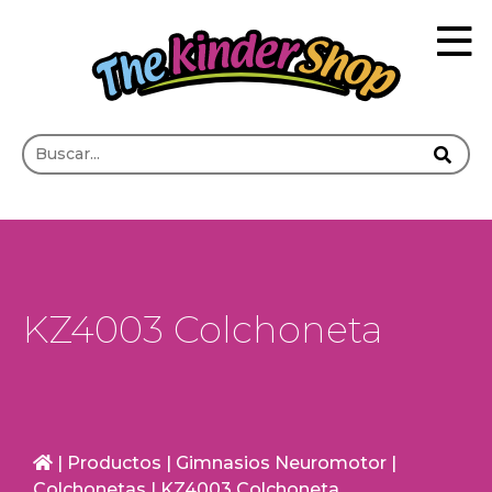
KZ4003 Colchoneta
|
Productos
|
Gimnasios Neuromotor
|
Colchonetas
|
KZ4003 Colchoneta