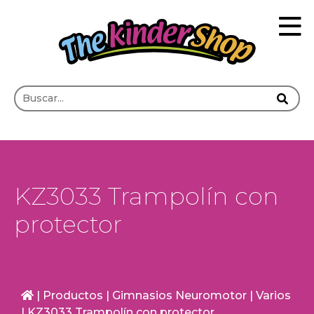
KZ3033 Trampolín con
protector
|
Productos
|
Gimnasios Neuromotor
|
Varios
|
KZ3033 Trampolín con protector