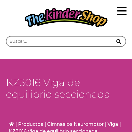
KZ3016 Viga de
equilibrio seccionada
|
Productos
|
Gimnasios Neuromotor
|
Viga
|
KZ3016 Viga de equilibrio seccionada