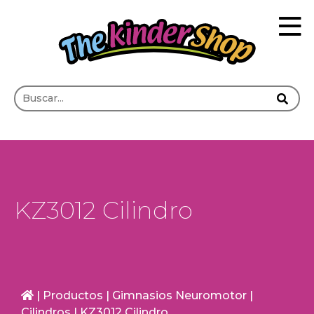
KZ3012 Cilindro
|
Productos
|
Gimnasios Neuromotor
|
Cilindros
|
KZ3012 Cilindro