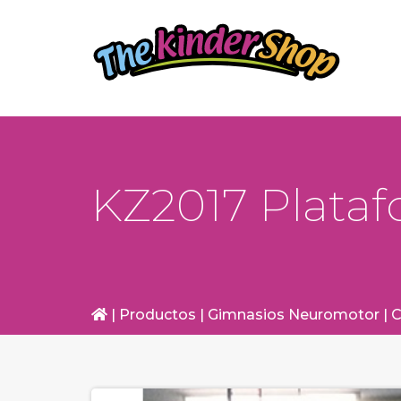
KZ2017 Plata
|
Productos
|
Gimnasios Neuromotor
|
C