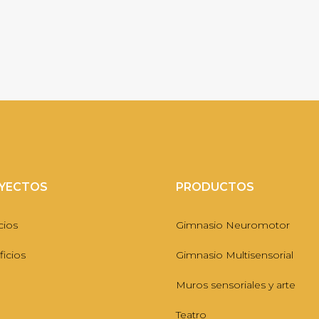
YECTOS
PRODUCTOS
cios
Gimnasio Neuromotor
icios
Gimnasio Multisensorial
Muros sensoriales y arte
Teatro