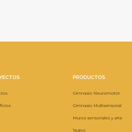
YECTOS
PRODUCTOS
cios
Gimnasio Neuromotor
icios
Gimnasio Multisensorial
Muros sensoriales y arte
Teatro