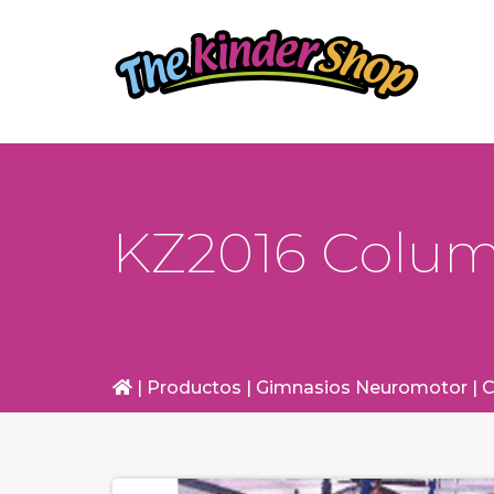
KZ2016 Colum
|
Productos
|
Gimnasios Neuromotor
|
C